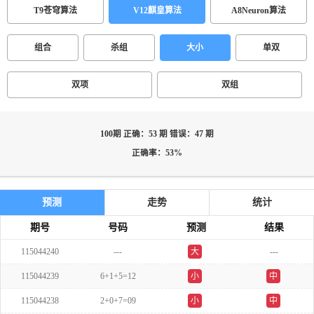
T9苍穹算法
V12麒皇算法
A8Neuron算法
组合
杀组
大小
单双
双项
双组
100期 正确：53 期 错误：47 期
正确率：53%
预测
走势
统计
期号
号码
预测
结果
115044240
---
大
---
双
115044239
6+1+5=12
小
中
115044238
2+0+7=09
小
中