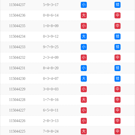
115044237
5+9+3=17
小
错
115044236
0+8+6=14
大
中
115044235
1+0+8=09
小
中
115044234
0+3+9=12
大
错
115044233
9+7+9=25
小
错
115044232
2+3+4=09
小
中
115044231
8+4+8=20
小
错
115044230
0+3+4=07
大
错
115044229
3+0+0=03
小
中
115044228
1+7+8=16
大
中
115044227
6+5+0=11
小
中
115044226
2+8+3=13
小
中
115044225
7+9+8=24
大
中