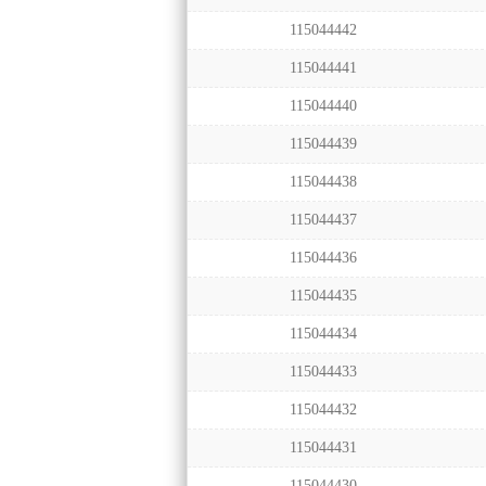
115044442
115044441
115044440
115044439
115044438
115044437
115044436
115044435
115044434
115044433
115044432
115044431
115044430