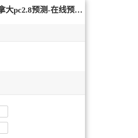
预测之家;pc001.com 加拿大2.8-咪牌结果|加拿大2.8结果分析|加拿大pc2.8预测-在线预测|加拿大在线咪牌|加拿大2.8在线预测_专注研究在线_加拿大2.8 PC查询结果预测走势_官方数据!