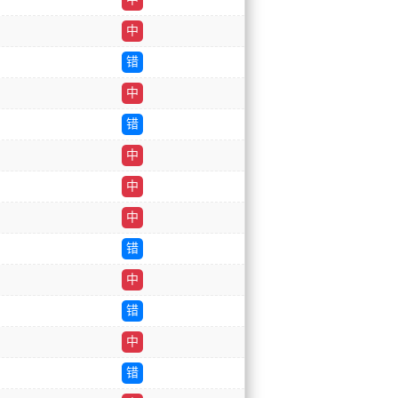
中
错
中
错
中
中
中
错
中
错
中
错