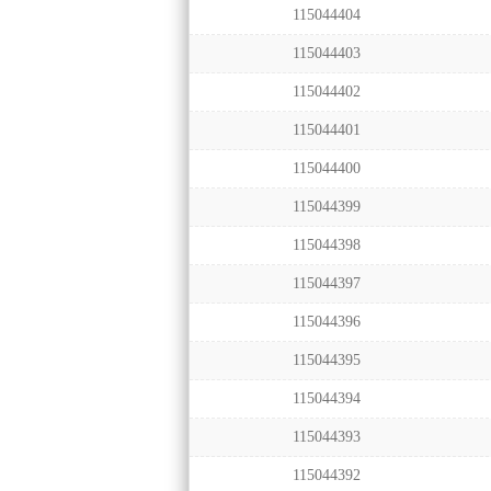
115044404
115044403
115044402
115044401
115044400
115044399
115044398
115044397
115044396
115044395
115044394
115044393
115044392