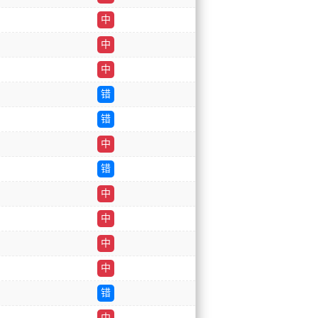
中
中
中
错
错
中
错
中
中
中
中
错
中