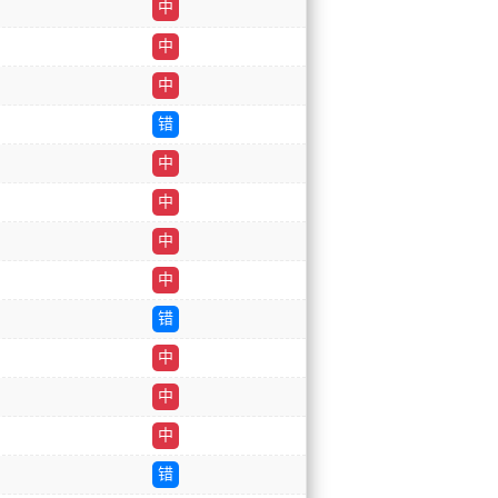
中
中
中
错
中
中
中
中
错
中
中
中
错