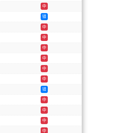
中
错
中
中
中
中
中
中
错
中
中
中
中