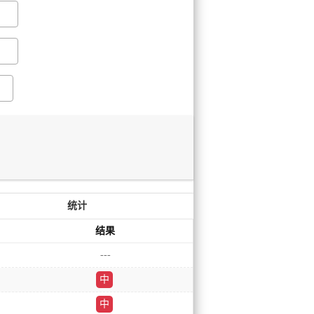
统计
结果
---
中
中