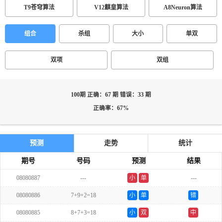
T9苍穹算法
V12麒皇算法
A8Neuron算法
组合
杀组
大小
单双
双项
双组
100期 正确：67 期 错误：33 期
正确率：67%
预测
走势
统计
期号
号码
预测
结果
08080887
---
小
单
---
08080886
7+9+2=18
小
单
错
08080885
8+7+3=18
小
双
中