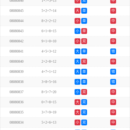
08080846
1+7+5=13
小
双
中
08080845
5+2+7=14
大
单
中
08080844
8+2+2=12
小
单
中
08080843
6+1+8=15
小
单
中
08080842
9+1+0=10
小
双
中
08080841
4+5+3=12
大
单
错
08080840
2+2+8=12
大
双
中
08080839
4+7+1=12
大
单
错
08080838
3+8+5=16
小
单
错
08080837
8+5+7=20
小
双
中
08080836
0+7+8=15
大
双
中
08080835
3+7+9=19
大
双
中
08080834
5+2+6=13
小
双
中