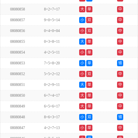
08080858
8+2+7=17
大
单
中
08080857
9+0+5=14
小
双
中
08080856
0+4+0=04
小
双
中
08080855
0+3+8=11
大
单
中
08080854
4+2+5=11
小
单
中
08080853
7+5+8=20
小
单
错
08080852
5+5+2=12
小
双
中
08080851
0+2+9=11
大
单
中
08080850
6+7+4=17
大
单
中
08080849
6+5+6=17
大
单
中
08080848
8+6+3=17
小
双
错
08080847
4+2+7=13
小
单
中