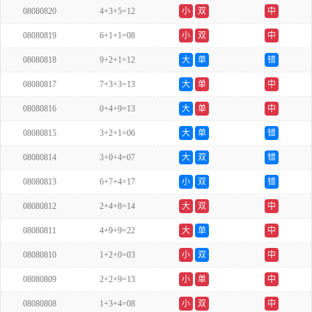
08080820
4+3+5=12
小
双
中
08080819
6+1+1=08
小
双
中
08080818
9+2+1=12
大
单
错
08080817
7+3+3=13
大
单
中
08080816
0+4+9=13
大
单
中
08080815
3+2+1=06
大
单
错
08080814
3+0+4=07
大
双
错
08080813
6+7+4=17
小
双
错
08080812
2+4+8=14
大
双
中
08080811
4+9+9=22
大
单
中
08080810
1+2+0=03
小
双
中
08080809
2+2+9=13
小
单
中
08080808
1+3+4=08
小
双
中