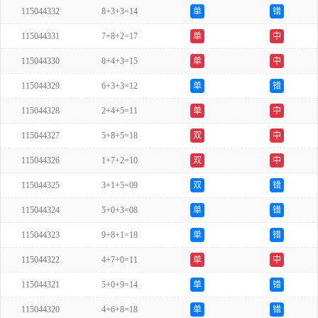
115044332
8+3+3=14
单
错
115044331
7+8+2=17
单
中
115044330
8+4+3=15
单
中
115044329
6+3+3=12
单
错
115044328
2+4+5=11
单
中
115044327
5+8+5=18
双
中
115044326
1+7+2=10
双
中
115044325
3+1+5=09
双
错
115044324
5+0+3=08
单
错
115044323
9+8+1=18
单
错
115044322
4+7+0=11
单
中
115044321
5+0+9=14
单
错
115044320
4+6+8=18
单
错