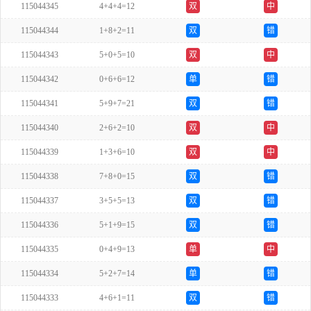
115044345
4+4+4=12
双
中
115044344
1+8+2=11
双
错
115044343
5+0+5=10
双
中
115044342
0+6+6=12
单
错
115044341
5+9+7=21
双
错
115044340
2+6+2=10
双
中
115044339
1+3+6=10
双
中
115044338
7+8+0=15
双
错
115044337
3+5+5=13
双
错
115044336
5+1+9=15
双
错
115044335
0+4+9=13
单
中
115044334
5+2+7=14
单
错
115044333
4+6+1=11
双
错