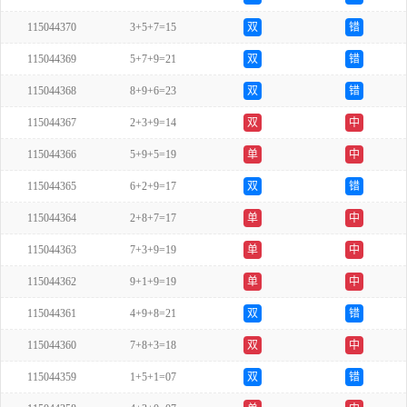
115044370
3+5+7=15
双
错
115044369
5+7+9=21
双
错
115044368
8+9+6=23
双
错
115044367
2+3+9=14
双
中
115044366
5+9+5=19
单
中
115044365
6+2+9=17
双
错
115044364
2+8+7=17
单
中
115044363
7+3+9=19
单
中
115044362
9+1+9=19
单
中
115044361
4+9+8=21
双
错
115044360
7+8+3=18
双
中
115044359
1+5+1=07
双
错