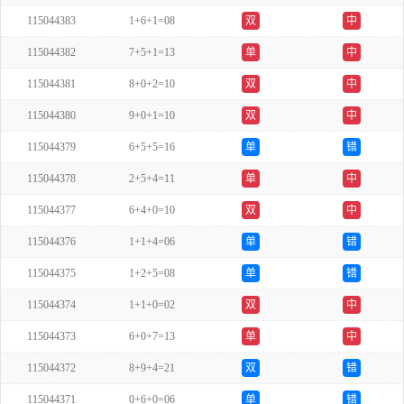
115044383
1+6+1=08
双
中
115044382
7+5+1=13
单
中
115044381
8+0+2=10
双
中
115044380
9+0+1=10
双
中
115044379
6+5+5=16
单
错
115044378
2+5+4=11
单
中
115044377
6+4+0=10
双
中
115044376
1+1+4=06
单
错
115044375
1+2+5=08
单
错
115044374
1+1+0=02
双
中
115044373
6+0+7=13
单
中
115044372
8+9+4=21
双
错
115044371
0+6+0=06
单
错