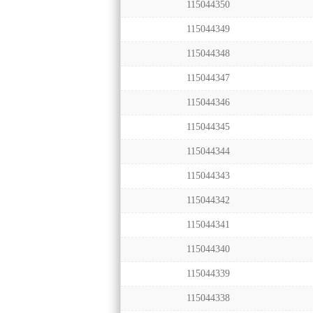
115044350
115044349
115044348
115044347
115044346
115044345
115044344
115044343
115044342
115044341
115044340
115044339
115044338