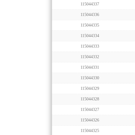
115044337
115044336
115044335
115044334
115044333
115044332
115044331
115044330
115044329
115044328
115044327
115044326
115044325