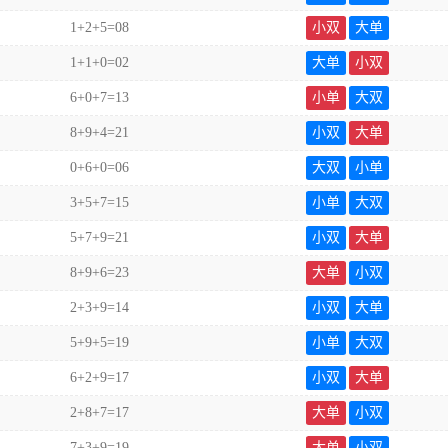
1+2+5=08
小双
大单
1+1+0=02
大单
小双
6+0+7=13
小单
大双
8+9+4=21
小双
大单
0+6+0=06
大双
小单
3+5+7=15
小单
大双
5+7+9=21
小双
大单
8+9+6=23
大单
小双
2+3+9=14
小双
大单
5+9+5=19
小单
大双
6+2+9=17
小双
大单
2+8+7=17
大单
小双
7+3+9=19
大单
小双