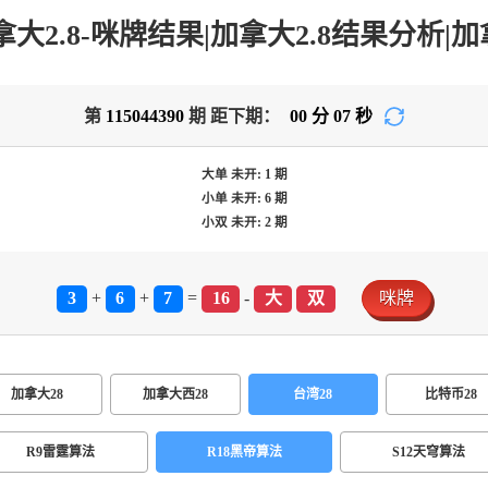
第
115044390
期 距下期：
00
分
07
秒
大单
未开:
1
期
小单
未开:
6
期
小双
未开:
2
期
3
+
6
+
7
=
16
-
大
双
咪牌
加拿大28
加拿大西28
台湾28
比特币28
R9雷霆算法
R18黑帝算法
S12天穹算法