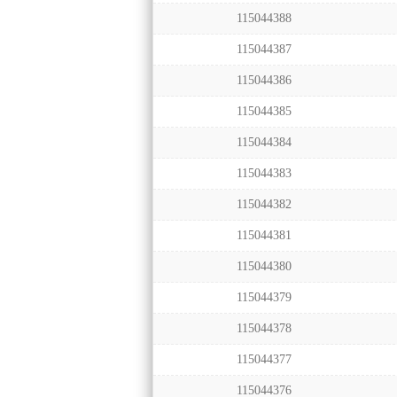
115044388
115044387
115044386
115044385
115044384
115044383
115044382
115044381
115044380
115044379
115044378
115044377
115044376