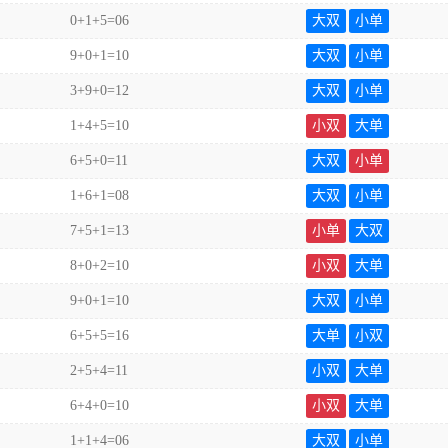
0+1+5=06
大双
小单
9+0+1=10
大双
小单
3+9+0=12
大双
小单
1+4+5=10
小双
大单
6+5+0=11
大双
小单
1+6+1=08
大双
小单
7+5+1=13
小单
大双
8+0+2=10
小双
大单
9+0+1=10
大双
小单
6+5+5=16
大单
小双
2+5+4=11
小双
大单
6+4+0=10
小双
大单
1+1+4=06
大双
小单