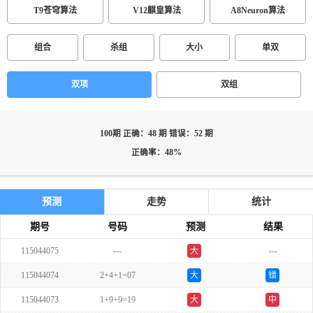
T9苍穹算法
V12麒皇算法
A8Neuron算法
组合
杀组
大小
单双
双项
双组
100期 正确：48 期 错误：52 期
正确率：48%
预测
走势
统计
期号
号码
预测
结果
115044075
---
大
---
115044074
2+4+1=07
大
错
115044073
1+9+9=19
大
中