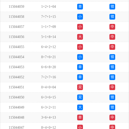
115044059
1+2+1=04
单
错
115044058
7+7+1=15
小
错
115044057
1+1+7=09
小
中
115044056
5+1+8=14
大
中
115044055
6+4+2=12
小
中
115044054
8+7+6=21
小
错
115044053
6+6+8=20
单
错
115044052
7+2+7=16
单
错
115044051
0+4+0=04
双
中
115044050
6+3+6=15
双
错
115044049
6+3+2=11
大
错
115044048
3+6+4=13
单
中
115044047
8+4+0=12
小
中