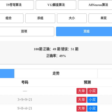
T9苍穹算法
V12麒皇算法
A8Neuron算法
组合
杀组
大小
单双
双项
双组
100期 正确：49 期 错误：51 期
正确率：49%
走势
号码
预测
---
大单
小双
3+9+9=21
大单
小双
9+8+4=21
大单
小双