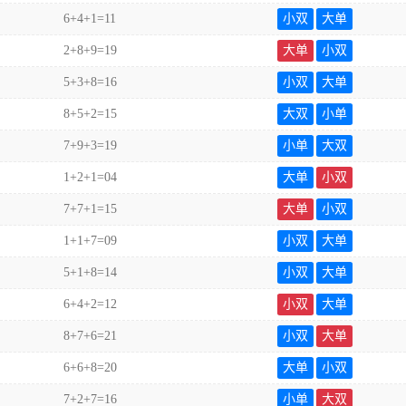
6+4+1=11
小双
大单
2+8+9=19
大单
小双
5+3+8=16
小双
大单
8+5+2=15
大双
小单
7+9+3=19
小单
大双
1+2+1=04
大单
小双
7+7+1=15
大单
小双
1+1+7=09
小双
大单
5+1+8=14
小双
大单
6+4+2=12
小双
大单
8+7+6=21
小双
大单
6+6+8=20
大单
小双
7+2+7=16
小单
大双