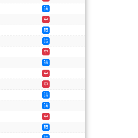
错
中
错
错
中
错
中
中
错
错
中
错
错