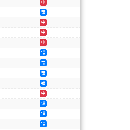
中
错
中
中
中
错
错
错
错
中
错
错
错