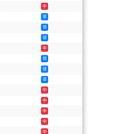
中
错
错
错
中
错
错
错
中
中
中
中
中