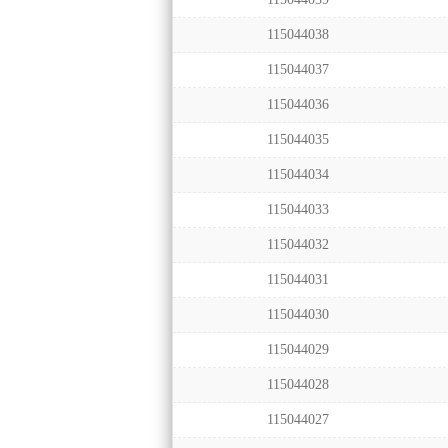
115044038
115044037
115044036
115044035
115044034
115044033
115044032
115044031
115044030
115044029
115044028
115044027