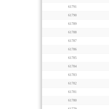
61791
61790
61789
61788
61787
61786
61785
61784
61783
61782
61781
61780
61779