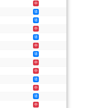
中
错
错
中
错
中
错
中
中
错
中
错
中