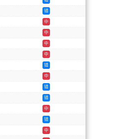
错
中
中
中
中
错
中
错
错
中
错
中