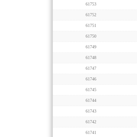
61753
61752
61751
61750
61749
61748
61747
61746
61745
61744
61743
61742
61741