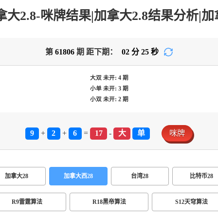
第
61806
期 距下期：
02
分
25
秒
大双
未开:
4
期
小单
未开:
3
期
小双
未开:
2
期
9
+
2
+
6
=
17
-
大
单
咪牌
加拿大28
加拿大西28
台湾28
比特币28
R9雷霆算法
R18黑帝算法
S12天穹算法