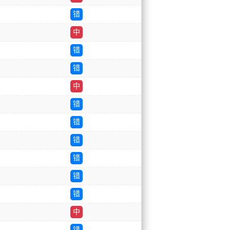
错
中
错
错
中
错
错
错
错
错
错
中
错